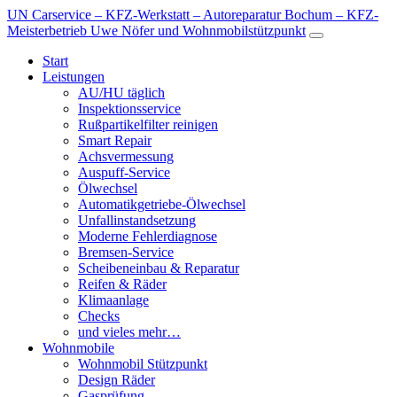
UN Carservice – KFZ-Werkstatt – Autoreparatur Bochum – KFZ-
Meisterbetrieb Uwe Nöfer und Wohnmobilstützpunkt
Start
Leistungen
AU/HU täglich
Inspektionsservice
Rußpartikelfilter reinigen
Smart Repair
Achsvermessung
Auspuff-Service
Ölwechsel
Automatikgetriebe-Ölwechsel
Unfallinstandsetzung
Moderne Fehlerdiagnose
Bremsen-Service
Scheibeneinbau & Reparatur
Reifen & Räder
Klimaanlage
Checks
und vieles mehr…
Wohnmobile
Wohnmobil Stützpunkt
Design Räder
Gasprüfung